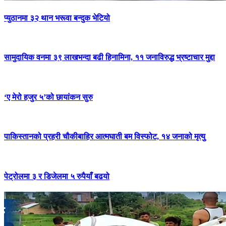
प्युठानमा ३२ थान भरूवा बन्दुक भेटियो
सामुदायिक वनमा ३९ लाखभन्दा बढी हिनामिना, ११ जनाविरुद्ध भ्रष्टाचार मुद्दा
‘ए मेरो हजुर ५’को छायांकन सुरु
पाकिस्तानको प्रहरी चौकीबाहिर आत्मघाती बम विस्फोट, १४ जनाको मृत्यु
पेट्रोलमा ३ र डिजेलमा ५ रुपैयाँ बढयो