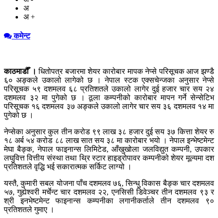
अ
अ +
कमेन्ट
काठमाडौँ ।
धितोपत्र बजारमा शेयर कारोबार मापक नेप्से परिसूचक आज झण्डै
६० अङ्कले उकालो लागेको छ । नेपाल स्टक एक्सचेन्जका अनुसार नेप्से
परिसूचक ५९ दशमलव ६८ प्रतिशतले उकालो लागेर दुई हजार चार सय २४
दशमलव ३२ मा पुगेको छ । ठूला कम्पनीको कारोबार मापन गर्ने सेन्सेटिभ
परिसूचक १६ दशमलव ३७ अङ्कले उकालो लागेर चार सय ३६ दशमलव १४ मा
पुगेको छ ।
नेप्सेका अनुसार कुल तीन करोड ९९ लाख ३८ हजार दुई सय ३७ कित्ता शेयर रु
१८ अर्ब ५४ करोड ८८ लाख सात सय ३८ मा कारोबार भयो । नेपाल इन्भेष्टमेन्ट
मेघा बैङ्क, नेपाल फाइनान्स लिमिटेड, आँखुखोला जलविद्युत कम्पनी, उपकार
लघुवित्त वित्तीय संस्था तथा थ्रि स्टार हाइड्रोपावर कम्पनीको शेयर मूल्यमा दश
प्रतिशतले वृद्धि भई सकारात्मक सर्किट लाग्यो ।
यस्तै, कुमारी सबल योजना पाँच दशमलव ७६, सिन्धु विकास बैङ्क चार दशमलव
५७, गुह्येश्वरी मर्चेन्ट चार दशमलव २२, एनसिसी डिवेञ्चर तीन दशमलव ९३ र
श्री इनभेष्टमेन्ट फाइनान्स कम्पनीका लगानीकर्ताले तीन दशमलव ९०
प्रतिशतले गुमाए ।