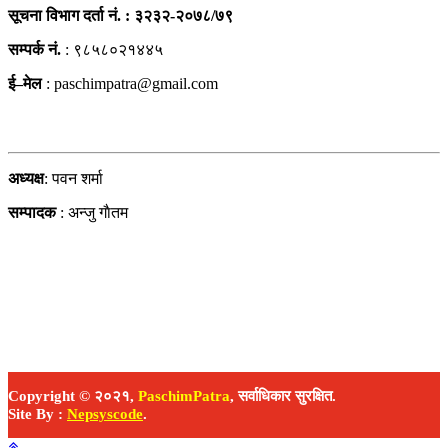
सूचना विभाग दर्ता नं. : ३२३२-२०७८/७९
सम्पर्क नं.
: ९८५८०२१४४५
ई–मेल
:
paschimpatra@gmail.com
हाम्राे टिम
अध्यक्ष
: पवन शर्मा
सम्पादक
: अन्जु गाैतम
Copyright © २०२१,
PaschimPatra
, सर्वाधिकार सुरक्षित.
Site By :
Nepsyscode
.